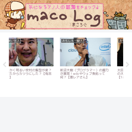
おもしろ一般人
おもしろ一般人
お
？
新沼大樹（プログラマー）の握力
太田三砂貴の絵画が天才的！現在
3
吉
が異常！wikiやウェブ魚拓って
の大学はどこ？高校やwikiプロフ
は
何？【激レアさん】
【1番だけが知っている】
【