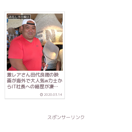
おもしろ一般人
激レアさん田代良徳の映
画が海外で大人気w力士か
らIT社長への経歴が凄
い！
2020.03.14
スポンサーリンク