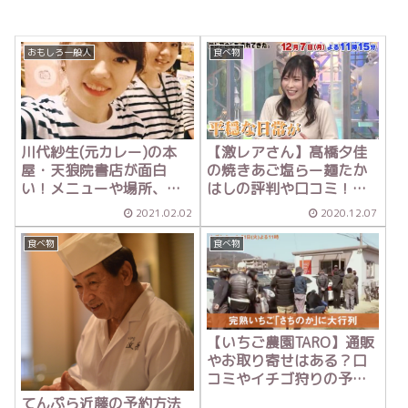
おもしろ一般人
食べ物
川代紗生(元カレー)の本
【激レアさん】髙橋夕佳
屋・天狼院書店が面白
の焼きあご塩らー麺たか
い！メニューや場所、口
はしの評判や口コミ！値
コミを調査！【激レアさ
段や店舗の場所は？
2021.02.02
2020.12.07
ん】
食べ物
食べ物
【いちご農園TARO】通販
やお取り寄せはある？口
コミやイチゴ狩りの予約
方法！【セブンルール】
てんぷら近藤の予約方法