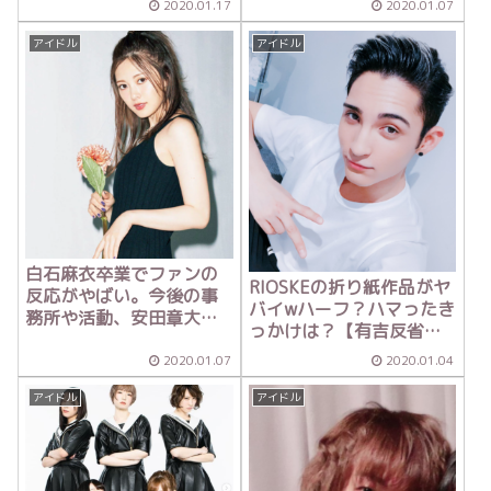
2020.01.17
2020.01.07
アイドル
アイドル
白石麻衣卒業でファンの
RIOSKEの折り紙作品がヤ
反応がやばい。今後の事
バイwハーフ？ハマったき
務所や活動、安田章大と
っかけは？【有吉反省
の結婚は？
会】
2020.01.07
2020.01.04
アイドル
アイドル