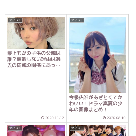
アイドル
アイドル
最上もがの子供の父親は
誰？結婚しない理由は過
去の両親の関係にあっ
た？
今泉佑唯があざとくてか
わいい！ドラマ真夏の少
年の画像まとめ！
2020.11.12
2020.08.10
アイドル
アイドル