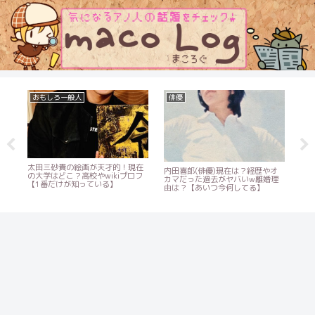
おもしろ一般人
俳優
俳
i！
太田三砂貴の絵画が天才的！現在
酒向
内田喜郎(俳優)現在は？経歴やオ
？
の大学はどこ？高校やwikiプロフ
誰
カマだった過去がヤバいw離婚理
【1番だけが知っている】
は
由は？【あいつ今何してる】