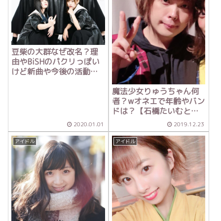
豆柴の大群なぜ改名？理
由やBiSHのパクリっぽい
けど新曲や今後の活動
は？
魔法少女りゅうちゃん何
者？wオネエで年齢やバン
ドは？【石橋たいむとん
ねる】
2020.01.01
2019.12.23
アイドル
アイドル