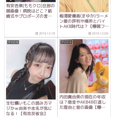
有安杏果(ももクロ)旦那の
顔画像！病院はどこ？結
梅澤愛優香(まゆか)ラーメ
婚式やプロポーズの言葉
ン屋の評判や場所とバイ
は？【今くら】
トAKB時代は？【爆報フ
ライデー】
2019.12.18
2019.12.06
アイドル
アイドル
内田眞由美の現在の年収
は？借金やAKB48引退し
生牡蠣いもこの読み方マ
た理由と昔の画像【爆報
ジかｗ由来や本名が気に
フライデー】
なる！【有吉反省会】