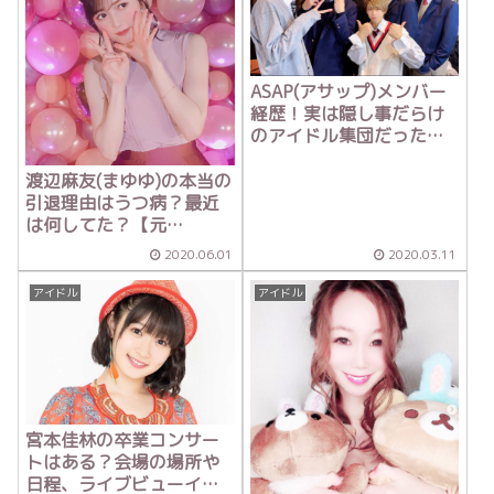
ASAP(アサップ)メンバー
経歴！実は隠し事だらけ
のアイドル集団だった
w【アウトデラックス 】
渡辺麻友(まゆゆ)の本当の
引退理由はうつ病？最近
は何してた？【元
AKB48】
2020.06.01
2020.03.11
アイドル
アイドル
宮本佳林の卒業コンサー
トはある？会場の場所や
日程、ライブビューイン