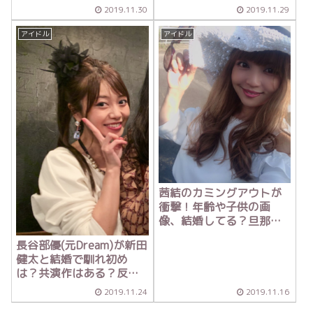
2019.11.30
2019.11.29
アイドル
アイドル
茜結のカミングアウトが
衝撃！年齢や子供の画
像、結婚してる？旦那
は？【有吉反省会】
長谷部優(元Dream)が新田
健太と結婚で馴れ初め
は？共演作はある？反応
まとめ
2019.11.24
2019.11.16