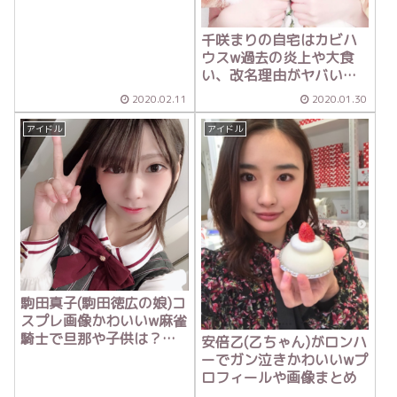
グは？
千咲まりの自宅はカビハ
ウスw過去の炎上や大食
い、改名理由がヤバい
【アウトデラックス 】
2020.02.11
2020.01.30
アイドル
アイドル
駒田真子(駒田徳広の娘)コ
スプレ画像かわいいw麻雀
騎士で旦那や子供は？
安倍乙(乙ちゃん)がロンハ
【爆報フライデー】
ーでガン泣きかわいいwプ
ロフィールや画像まとめ