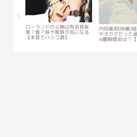
が気にな
max鈴木(大食い)が太らないの
水上颯(東大王)
時代はニ
は病気でも過食嘔吐でもな
由は卒業？留年
った
し！本当の理由と現在の年収
娠スキャンダル
は？