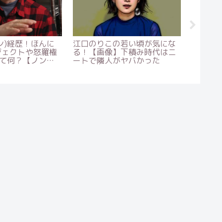
eパークマンサーの現
廣川家の昔が炎上？徹底的に
渡辺直
カツラをカミング
自給自足にした理由が深イイ
宅！【画
結婚は？
話だった【坂上どうぶつ】
上でど