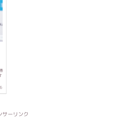
勝
す
！
6
ンサーリンク