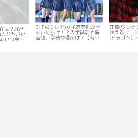
重大発表の理
藤原竜也は若い頃ヤンキ
軟式glob
？本？彼女妊
ー！？画像や私服がダサいと
在が衝撃w
？
話題w【本音でハシゴ酒】
アウトして