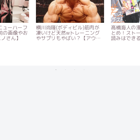
の画像や彼氏
坂田アキラ（金髪予備校講
中村俊介の
踊や吹奏楽時
師）は元ホスト！？学歴や、
親大好きで
イイ】
どんな授業で科目は？【さん
婚できない
ま御殿】
ゴ】