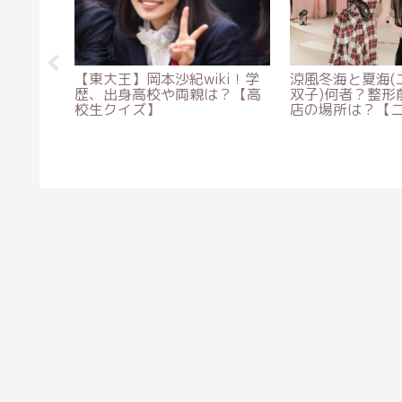
インスタ
【最新】タサン志麻の家事代
河出奈都美の昔
名、年収
行の依頼方法！金額・時間・
まとめ！日本舞
ナカなん
予約状況は？【沸騰ワード
代が可愛い【深
10】