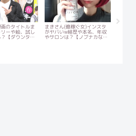
元彼女まとめ！母
魁勝旦祈(かいしょうあさき)
稲葉将太
マザコンだから結
の成績や父親、出身や兄弟
ローラ
？【本音でハシ
は？【バースデイ】
整形し
クス 】