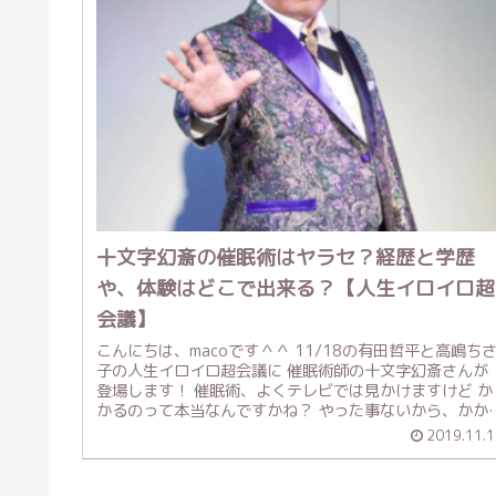
十文字幻斎の催眠術はヤラセ？経歴と学歴
や、体験はどこで出来る？【人生イロイロ超
会議】
こんにちは、macoです＾＾ 11/18の有田哲平と高嶋ち
子の人生イロイロ超会議に 催眠術師の十文字幻斎さんが
登場します！ 催眠術、よくテレビでは見かけますけど か
かるのって本当なんですかね？ やった事ないから、かか
た感じとか どうい...
2019.11.1