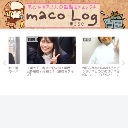
東大王
俳優
ア
嘘
【東大王】岡本沙紀wiki！学歴、
寺田心がかわいいけどあざとくて
メ
出身高校や両親は？【高校生クイ
うざい？しつけのせい？家族や両
ズ】
親について【ぴったんこカン・カ
森
ン】
ん(
は