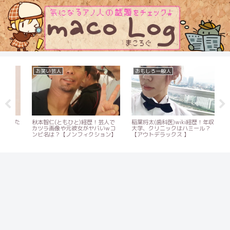
お笑い芸人
おもしろ一般人
タ
った
秋本智仁(ともひと)経歴！芸人で
稲葉将太(歯科医)wiki経歴！年収や
森
し
カツラ画像や元彼女がヤバいwコ
大学、クリニックはハミール？
世
ンビ名は？【ノンフィクション】
【アウトデラックス 】
キリ