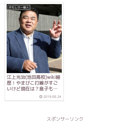
おもしろ一般人
江上光治(池田高校)wiki経
歴！やまびこ打線がすご
いけど現在は？息子も甲
子園へ？【バース・デ
2019.08.24
イ】
スポンサーリンク