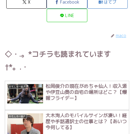
X
Facebook
はてブ
LINE
maco
◇・.。*コチラも読まれています
†*。.・
松岡俊介の現在がめちゃ仙人！収入源
おもしろ一般人
や伊豆山奥の自宅の場所はどこ？【爆
報フライデー】
大木洵人のモバイルサインが凄い！経
おもしろ一般人
歴や手話通訳士の仕事とは？【あいつ
今何してる】