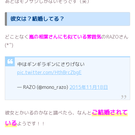
あとはモノサシしかないそうです（笑）
彼女は？結婚してる？
どことなく
嵐の相葉さんにも似ている雰囲気
のRAZOさん
(*´`)
中はギンギラギンにさりげない
pic.twitter.com/HthBrcZbgE
— RAZO (@mono_razo)
2015年11月18日
ご結婚されて
彼女とかいるのかなと調べたら、なんと
いる
ようです！！