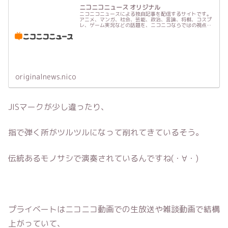
ニコニコニュース オリジナル
ニコニコニュースによる独自記事を配信するサイトです。
アニメ、マンガ、社会、芸能、政治、言論、将棋、コスプ
レ、ゲーム実況などの話題を、ニコニコならではの視点で
お届けします。
originalnews.nico
JISマークが少し違ったり、
指で弾く所がツルツルになって削れてきているそう。
伝統あるモノサシで演奏されているんですね(・∀・)
プライベートはニコニコ動画での生放送や雑談動画で結構
上がっていて、