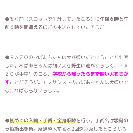
●働く前（スロットで生計していたころ）に
午後６時と午
前６時を間違える
ほどの生活をしていたそうだ。
●ＲＡＺＯのおばあちゃんは犬が嫌いだということが判明
した。おばあちゃんは飼い犬を野生に逃がすらしく、ＲＡ
ＺＯが中学生のころ、
学校から帰ったらまず飼い犬をさが
す
ことだそうだ。モノサシストのおばあちゃんは犬嫌いで
なければならないらしい。
●
初めての入院・手術・全身麻酔
を行う。手術名は
顎骨の
う胞摘出手術
。麻酔導入すると2回深呼吸したところから