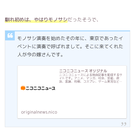
馴れ初めは、やはりモノサシ
だったそうで、
モノサシ演奏を始めたその年に、東京であったイ
ベントに演奏で呼ばれまして。そこに来てくれた
人が今の嫁さんです。
ニコニコニュース オリジナル
ニコニコニュースによる独自記事を配信するサ
イトです。アニメ、マンガ、社会、芸能、政
治、言論、将棋、コスプレ、ゲーム実況などの
話題を、ニコニコならではの視点でお届けしま
す。
originalnews.nico