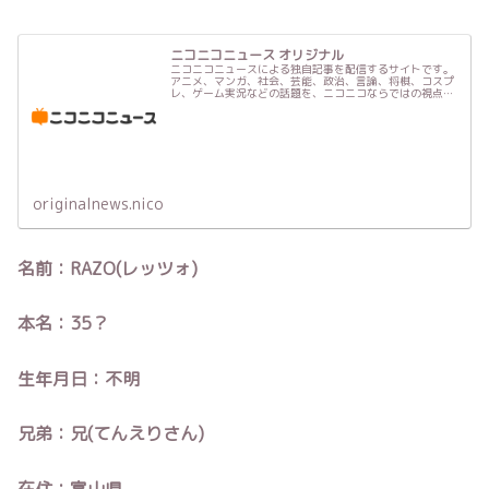
ニコニコニュース オリジナル
ニコニコニュースによる独自記事を配信するサイトです。
アニメ、マンガ、社会、芸能、政治、言論、将棋、コスプ
レ、ゲーム実況などの話題を、ニコニコならではの視点で
お届けします。
originalnews.nico
名前：RAZO(レッツォ)
本名：35？
生年月日：不明
兄弟：兄(てんえりさん)
在住：富山県