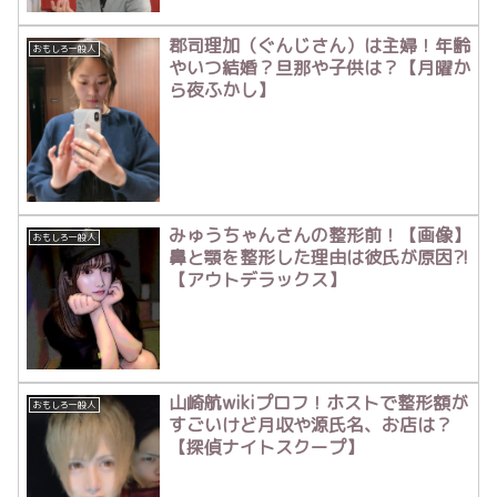
郡司理加（ぐんじさん）は主婦！年齢
おもしろ一般人
やいつ結婚？旦那や子供は？【月曜か
ら夜ふかし】
みゅうちゃんさんの整形前！【画像】
おもしろ一般人
鼻と顎を整形した理由は彼氏が原因?!
【アウトデラックス】
山崎航wikiプロフ！ホストで整形額が
おもしろ一般人
すごいけど月収や源氏名、お店は？
【探偵ナイトスクープ】