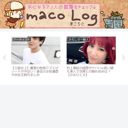
アーティスト
おもしろ一般人
タ
学
【三股炎上】優里の性格クズエピ
村上真紀の経歴がヤバいw若い頃
森
モ
ソードがやばい！過去の女性遍歴
も美人で旦那との馴れ初めは？
世
や渋谷王時代まとめ
【かみひとえ】
キリ