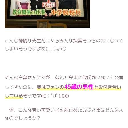
こんな綺麗な先生だったらみんな授業そっちのけになって
しまいそうですよね(_ _).｡o○
そんな白葉さんですが、なんと今まで彼氏がいないと公言
45歳の男性
してきたのに、
実はファンの
とお付き合い
している
そうです((((；ﾟДﾟ)))))))
一体、こんな若い可愛い子を射止めたおじさまはどんな人
なのでしょうか？