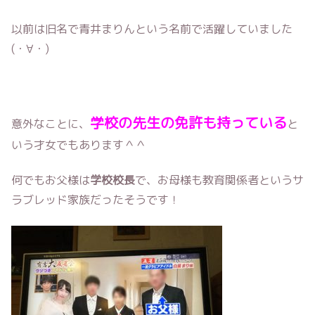
以前は旧名で青井まりんという名前で活躍していました
(・∀・)
学校の先生の免許も持っている
意外なことに、
と
いう才女でもあります＾＾
何でもお父様は
学校校長
で、お母様も教育関係者というサ
ラブレッド家族だったそうです！