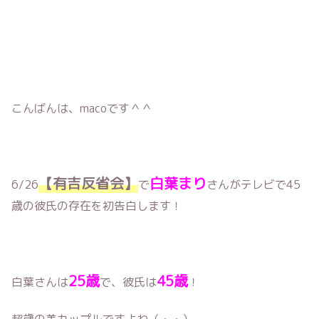
こんばんは、macoです＾＾
【有吉反省会】
白葉まり
6/26
で
さんがテレビで45
歳の彼氏の存在を初告白します！
25歳
45歳
白葉さんは
で、彼氏は
！