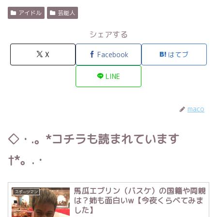
アイドル
芸能人
シェアする
X
Facebook
はてブ
LINE
maco
◇・.。*コチラも読まれています
†*。.・
馬瓜エブリン（バスケ）の国籍や両親
スポーツマン
は？姉も面白いw【今夜くらベてみま
した】