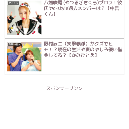
八剱咲羅 (やつるぎさくら)プロフ！彼
アイドル
氏やc-style過去メンバーは？【中居
くん】
野村辰ニ（笑撃戦隊）がクズでヒ
お笑い芸人
モ！？現在の生活や妻のやしろ優に借
金してる？【かみひとえ】
スポンサーリンク