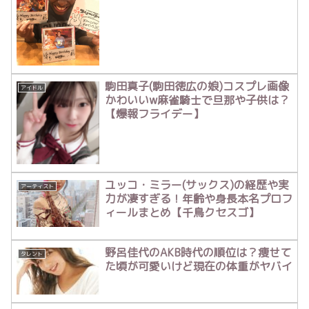
駒田真子(駒田徳広の娘)コスプレ画像
アイドル
かわいいw麻雀騎士で旦那や子供は？
【爆報フライデー】
ユッコ・ミラー(サックス)の経歴や実
アーティスト
力が凄すぎる！年齢や身長本名プロフ
ィールまとめ【千鳥クセスゴ】
野呂佳代のAKB時代の順位は？痩せて
タレント
た頃が可愛いけど現在の体重がヤバイ