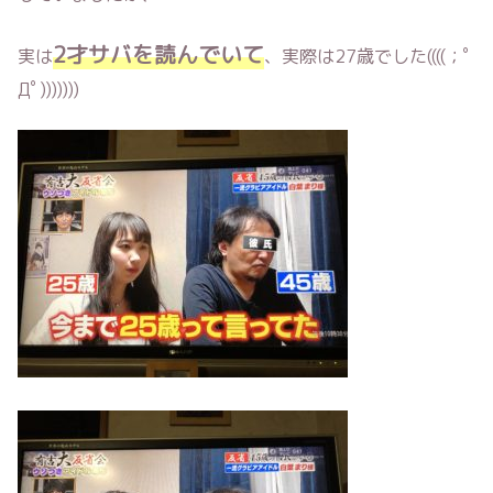
2才サバを読んでいて
実は
、実際は27歳でした((((；ﾟ
Дﾟ)))))))