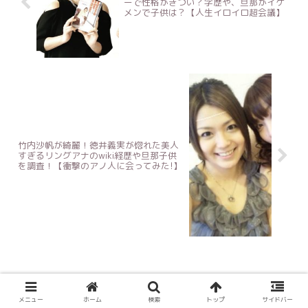
ーで性格がきつい？学歴や、旦那がイケ
メンで子供は？【人生イロイロ超会議】
竹内沙帆が綺麗！徳井義実が惚れた美人
すぎるリングアナのwiki経歴や旦那子供
を調査！【衝撃のアノ人に会ってみた!】
メニュー
ホーム
検索
トップ
サイドバー