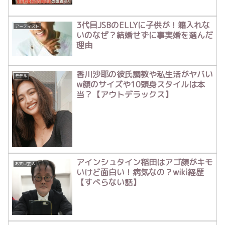
3代目JSBのELLYに子供が！籍入れな
アーティスト
いのなぜ？結婚せずに事実婚を選んだ
理由
香川沙耶の彼氏調教や私生活がヤバい
モデル
w顔のサイズや10頭身スタイルは本
当？【アウトデラックス】
アインシュタイン稲田はアゴ顔がキモ
お笑い芸人
いけど面白い！病気なの？wiki経歴
【すべらない話】