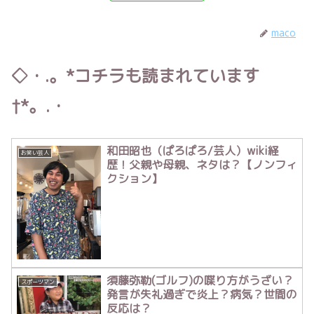
maco
◇・.。*コチラも読まれています
†*。.・
和田昭也（ぱろぱろ/芸人）wiki経
お笑い芸人
歴！父親や母親、ネタは？【ノンフィ
クション】
須藤弥勒(ゴルフ)の喋り方がうざい？
スポーツマン
発言が失礼過ぎで炎上？病気？世間の
反応は？