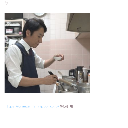
✨
https://granza.nishinippon.co.jp/
から引用