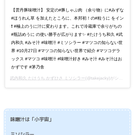
【雲丹豚味噌汁】 安定の#豚しゃぶ肉 （余り物）に#みずな
#ほうれん草 を加えたところに、本邦初！の#粒うに をイン
❗️ #極上のうに汁に変わります。これで冷蔵庫で余りがちの
#瓶詰めうに の使い勝手が広がります✨ #たけうち和久 #武
内和久 #みそ汁 #味噌汁 #ミソシラー #マツコの知らない世
界 #10月27日 #マツコの知らない世界で紹介 #マツコデラ
ックス #マツコ #味噌汁 #味噌汁好き #みそ汁 #みそ汁はお
かずです #茅乃舎
武内和久 たけうち かずひさ ミソシラー
(@takejacky)がシェアした投稿 –
味噌汁は「小宇宙」
ミソシラー