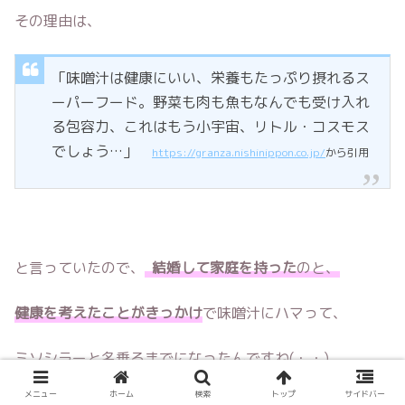
その理由は、
「味噌汁は健康にいい、栄養もたっぷり摂れるス
ーパーフード。野菜も肉も魚もなんでも受け入れ
る包容力、これはもう小宇宙、リトル・コスモス
でしょう…」
https://granza.nishinippon.co.jp/
から引用
と言っていたので、
結婚して家庭を持った
のと、
健康を考えたことがきっかけ
で味噌汁にハマって、
ミソシラーと名乗るまでになったんですね( ･ᴗ･ )
メニュー
ホーム
検索
トップ
サイドバー
スポンサードリンク