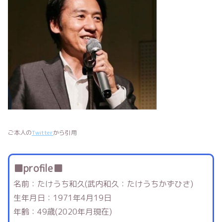
ご本人の
Twitter
から引用
■profile■
名前：たけうち和久(武内和久：たけうちかずひさ)
生年月日：1971年4月19日
年齢：49歳(2020年月現在)