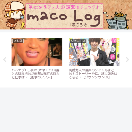
おねえ
ジャニーズ
お
ん
ハムナプトラ田中(オネエパパ)妻
高橋海人の漫画のタイトルまと
熊田
キ
との馴れ初めが衝撃w現在の収入
め！ストーリーや絵、試し読みは
多
と仕事は？【衝撃のアノ人】
できる？【ダウンタウンDX】
反