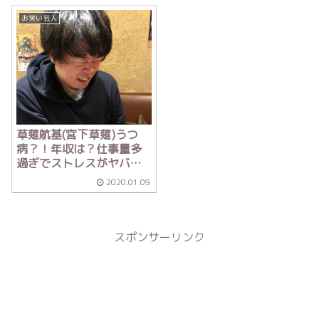
お笑い芸人
草薙航基(宮下草薙)うつ
病？！年収は？仕事量多
過ぎでストレスがヤバい
w【ダウンタウンDX】
2020.01.09
スポンサーリンク