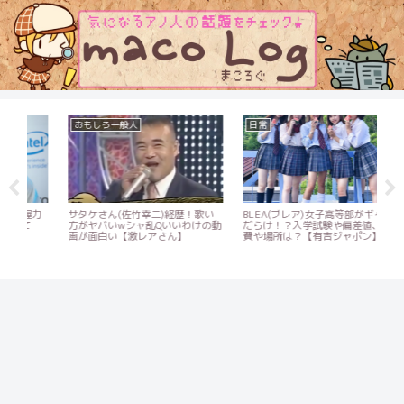
おもしろ一般人
日常
お
力
サタケさん(佐竹幸二)経歴！歌い
BLEA(ブレア)女子高等部がギャル
軟式
方がヤバいwシャ乱Qいいわけの動
だらけ！？入学試験や偏差値、学
衝
画が面白い【激レアさん】
費や場所は？【有吉ジャポン】
て