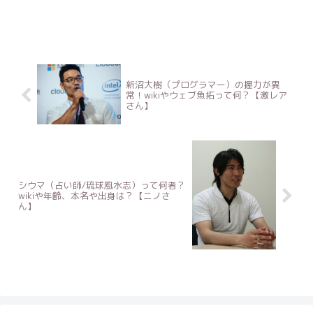
新沼大樹（プログラマー）の握力が異
常！wikiやウェブ魚拓って何？【激レア
さん】
シウマ（占い師/琉球風水志）って何者？
wikiや年齢、本名や出身は？【ニノさ
ん】