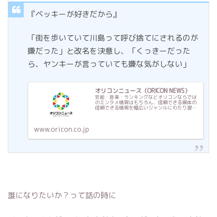
『ベッキーが好きだから』
「街を歩いていて川島って呼び捨てにされるのが
嫌だった」と改名を決意し、「くっきーだった
ら、ヤンキーが言っていても嫌な気がしない」
オリコンニュース（ORICON NEWS）
芸能・音楽・ランキングなどオリコンならでは
のエンタメ情報はもちろん、信頼できる媒体の
信頼できる情報を幅広いジャンルにわたり提供
する総合トレンドメディア
www.oricon.co.jp
誰になりたいか？って話の時に