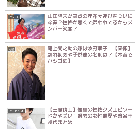
山田隆夫が笑点の座布団運びをついに
タレント
卒業？性格が悪くて嫌われてるからメ
ンバー笑顔？
尾上菊之助の嫁は波野瓔子！【画像】
俳優
馴れ初めや子供達の名前は？【本音で
ハシゴ酒】
【三股炎上】優里の性格クズエピソー
アーティスト
ドがやばい！過去の女性遍歴や渋谷王
時代まとめ