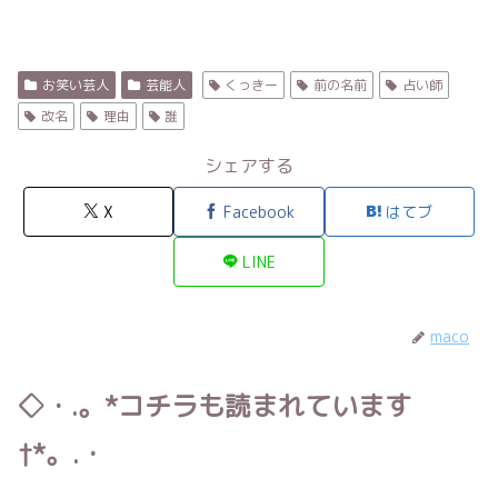
お笑い芸人
芸能人
くっきー
前の名前
占い師
改名
理由
誰
シェアする
X
Facebook
はてブ
LINE
maco
◇・.。*コチラも読まれています
†*。.・