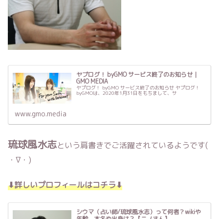
ヤプログ！ byGMO サービス終了のお知らせ｜
GMO MEDIA
ヤプログ！ byGMO サービス終了のお知らせ ヤプログ！
byGMOは、2020年1月31日をもちまして、サ
www.gmo.media
琉球風水志
という肩書きでご活躍されているようです(
・∇・)
⬇︎詳しいプロフィールはコチラ⬇︎
シウマ（占い師/琉球風水志）って何者？wikiや
年齢、本名や出身は？【ニノさん】