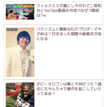
ウィルスミスが嵐にしやがれで二宮和
俳優
也とYouTube動画を作成?!なぜ?!関係
は?ｗ
バカリズムと夢眠ねむのプロポーズや
お笑い芸人
子供は？付き合った期間や結婚式が気
になる
ボビーオロゴンは妻と不仲だった？過
タレント
去にもやんちゃで事件を起こしていた
って本当？