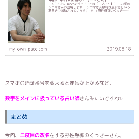
こんにちは、macoです＾＾ 8/18【ニノさん】に 占い師の
シウマさんが登場します！ シウマさんは琉球風水志という
肩書きで活動されています( ・∇・) 野性爆弾のくっきーさ
んの改名にあたり アドバイスしていて 今、注目されてい
る占い師さ...
my-own-pace.com
2019.08.18
スマホの暗証番号を変えると運気が上がるなど、
数字をメインに扱っている占い師
さんみたいですね✨
まとめ
今回、
二度目の改名
をする野性爆弾のくっきーさん。