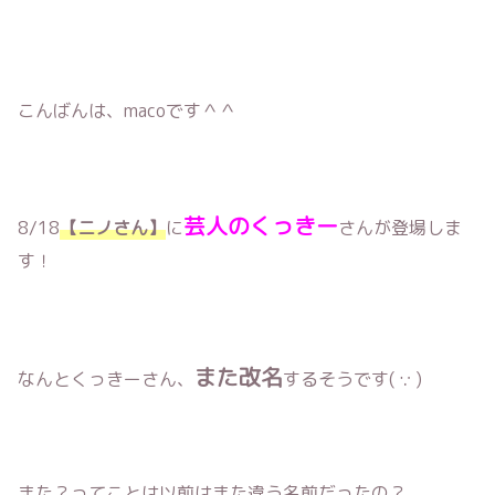
こんばんは、macoです＾＾
芸人のくっきー
8/18
【ニノさん】
に
さんが登場しま
す！
また改名
なんとくっきーさん、
するそうです( ∵ )
また？ってことは以前はまた違う名前だったの？