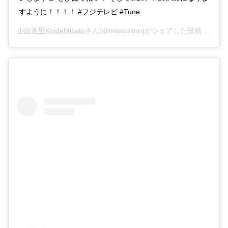
すように！！！！ #フジテレビ #Tune
小出美里KoideMisato
さん(@misatoimo)がシェアした投稿 –
201