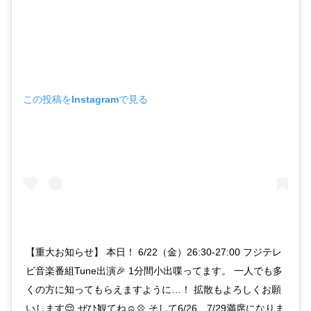
この投稿をInstagramで見る
【重大お知らせ】 本日！ 6/22（金）26:30-27:00 フジテレ
ビ音楽番組Tune出演🎉 1分間小出喋ってます。 一人でも多
くの方に知ってもらえますように…！ 拡散もよろしくお願
いします😌 ぜひ観てね☺️💠 そして6/26、7/29満席になりま