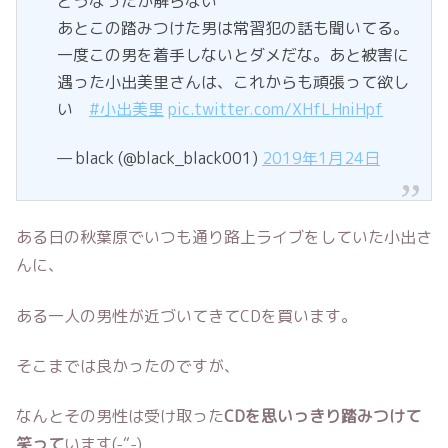
どうなったか解らない
あとこの踏みつけた男は常習犯の話も聞いてる。
一度この男を着手しないとダメだな。あと被害に
遇った小出美里さんは、これからも頑張って欲し
い
#小出美里
pic.twitter.com/XHfLHniHpf
— black (@black_black001)
2019年1月24日
ある日の秋葉原でいつも通り路上ライブをしていた小出さ
んに、
ある一人の男性が近づいてきてCDを買います。
そこまでは良かったのですが、
なんとその男性は受け取った
CDを思いっきり踏みつけて
笑って
います(-“-)