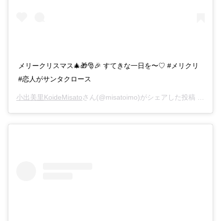
メリークリスマス🎄🎁🎅🎉 すてきな一日を〜♡ #メリクリ
#恋人がサンタクロース
小出美里KoideMisato
さん(@misatoimo)がシェアした投稿 –
201