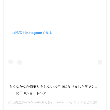
この投稿をInstagramで見る
もうなかなか自撮りをしないお年頃になりました笑 #ショ
ートの日 #ショートヘア
小出美里KoideMisato
さん(@misatoimo)がシェアした投稿 –
201