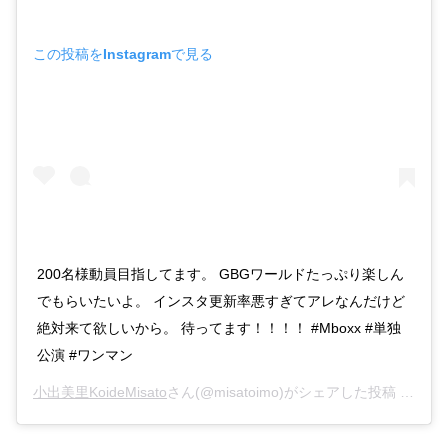
この投稿をInstagramで見る
200名様動員目指してます。 GBGワールドたっぷり楽しん
でもらいたいよ。 インスタ更新率悪すぎてアレなんだけど
絶対来て欲しいから。 待ってます！！！！ #Mboxx #単独
公演 #ワンマン
小出美里KoideMisato
さん(@misatoimo)がシェアした投稿 –
201