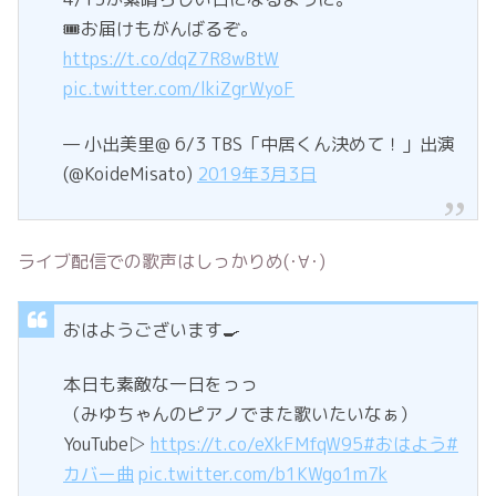
🎟お届けもがんばるぞ。
https://t.co/dqZ7R8wBtW
pic.twitter.com/lkiZgrWyoF
— 小出美里@ 6/3 TBS「中居くん決めて！」出演
(@KoideMisato)
2019年3月3日
ライブ配信での歌声はしっかりめ(･∀･)
おはようございます🍳
本日も素敵な一日をっっ
（みゆちゃんのピアノでまた歌いたいなぁ）
YouTube▷
https://t.co/eXkFMfqW95
#おはよう
#
カバー曲
pic.twitter.com/b1KWgo1m7k