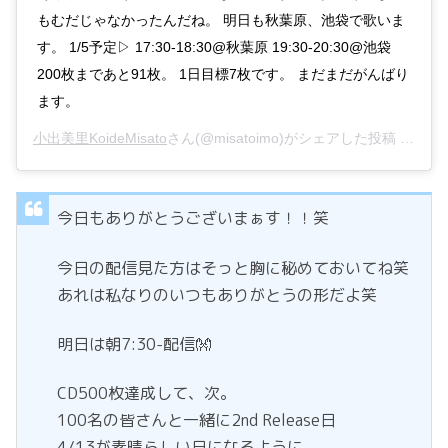
もむだじゃなかったんだね。 明日も秋葉原、池袋で歌いま
す。 1/5予定▷ 17:30-18:30@秋葉原 19:30-20:30@池袋
200枚まであと91枚。 1日目標7枚です。 まだまだがんばり
ます。
小出美里KoideMisato
さん(@misatoimo)がシェアした投稿 –
201
今日もありがとうございまぁす！！笑
今日の配信見た方はそっと胸に秘めておいてね笑
あれは私なりのいつもありがとうの形だよ笑
明日は朝7:30-配信👐
CD500枚達成して、次。
100名の皆さんと一緒に2nd Release日
4/13が素晴らしい日になるように。