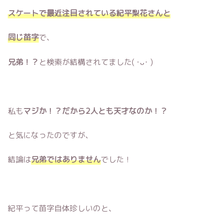
スケートで最近注目されている紀平梨花さんと
同じ苗字
で、
兄弟！？
と検索が結構されてました( ･ᴗ･ )
私も
マジか！？だから2人とも天才なのか！？
と気になったのですが、
結論は
兄弟ではありません
でした！
紀平って苗字自体珍しいのと、