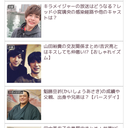
キラメイジャーの放送はどうなる？レ
俳優
ッド小宮璃央の感染経路や他のキャス
トは？
山田裕貴の交友関係まとめ!吉沢亮と
俳優
はキスしても仲悪い!?【おしゃれイズ
ム】
魁勝旦祈(かいしょうあさき)の成績や
スポーツマン
父親、出身や兄弟は？【バースデイ】