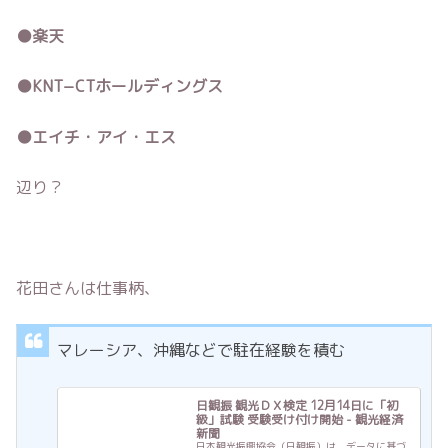
●楽天
●KNT−CTホールディングス
●エイチ・アイ・エス
辺り？
花田さんは仕事柄、
マレーシア、沖縄などで駐在経験を積む
日観振 観光ＤＸ検定 12月14日に「初
級」試験 受験受け付け開始 - 観光経済
新聞
日本観光振興協会（日観振）は、データに基づ