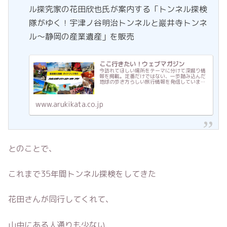
ル探究家の花田欣也氏が案内する「トンネル探検
隊がゆく！宇津ノ谷明治トンネルと巖井寺トンネ
ル～静岡の産業遺産」を販売
ここ行きたい！ウェブマガジン
今訪れてほしい場所をテーマに分けて深掘り情
報を掲載。定番だけではない、一歩踏み込んだ
地球の歩き方らしい旅行情報を発信していま
す。地球の歩き方ウェブマガジンで次の旅先を
見つけてください！
www.arukikata.co.jp
とのことで、
これまで35年間トンネル探検をしてきた
花田さんが同行してくれて、
山中にある人通りも少ない