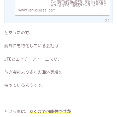
いて地域の観光戦略を立案、実行できる人材を
育成・認定する「地方創生データサイエンティ
スト検定（観光ＤＸ検定）制度」を創設した。
www.kankokeizai.com
「初級」検定試験を12月14日にオンライン試験
（ＩＢＴ方式）で行う。受験...
とあったので、
海外にも特化している会社は
JTBとエイチ・アイ・エスが、
他の会社より多くの海外実績を
持っているようです。
という事は、
あくまで可能性ですが