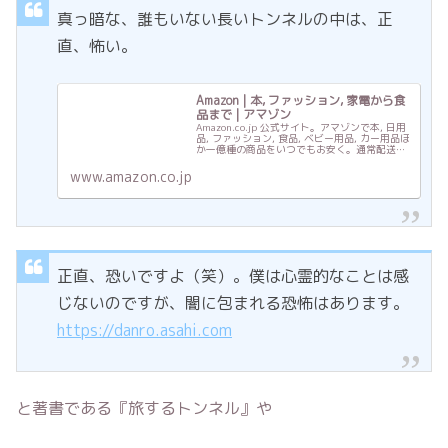
真っ暗な、誰もいない長いトンネルの中は、正
直、怖い。
Amazon | 本, ファッション, 家電から食
品まで | アマゾン
Amazon.co.jp 公式サイト。アマゾンで本, 日用
品, ファッション, 食品, ベビー用品, カー用品ほ
か一億種の商品をいつでもお安く。通常配送無
料(一部を除く)
www.amazon.co.jp
正直、恐いですよ（笑）。僕は心霊的なことは感
じないのですが、闇に包まれる恐怖はあります。
https://danro.asahi.com
と著書である『旅するトンネル』や